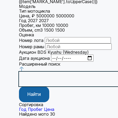
{{item['MARKA_NAME'].toUpperCase()}}
Модель
Тип мотоцикла
Цена, ₽
5000000
5000000
Год
2027
2027
Пробег, км
10000
10000
Объем, cm3
1500
1500
Оценка
Номер лота
Номер рамы
Аукцион
BDS Kyushu (Wednesday)
Дата аукциона
Расширенный поиск
Найти
Сортировка
Год
Пробег
Цена
Найдено мото
30