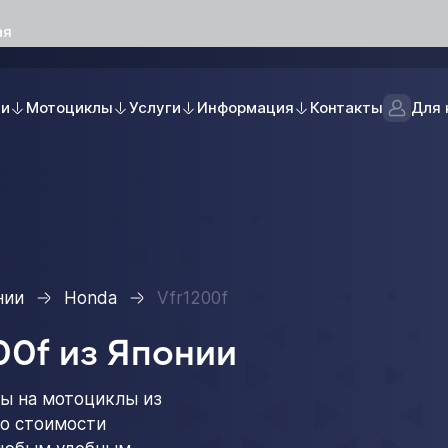
ая
ли
Мотоциклы
Услуги
Информация
Контакты
Для 
нии
Honda
Vfr1200f
00f из Японии
ы на мотоциклы из
 о стоимости