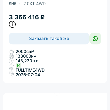
SH5
2.0XT 4WD
3 366 416
₽
Заказать такой же
3
2000cm
133000км
148,230л.с.
R
FULLTIME4WD
2026-07-04