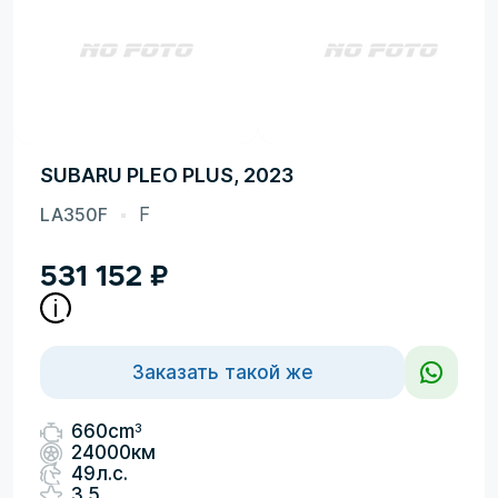
SUBARU PLEO PLUS, 2023
LA350F
F
531 152
₽
Заказать такой же
3
660cm
24000км
49л.с.
3.5