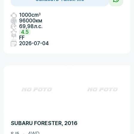
3
1000cm
96000км
69,98л.с.
4.5
FF
2026-07-04
SUBARU FORESTER, 2016
SJ5
4WD