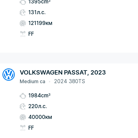
3
1395cm
131л.с.
121199км
FF
VOLKSWAGEN PASSAT, 2023
Medium ca
2024 380TS
3
1984cm
220л.с.
40000км
FF