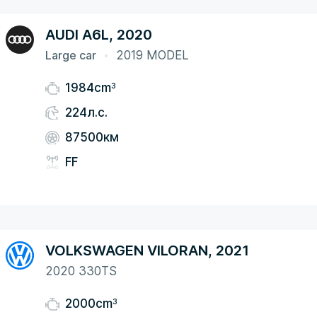
AUDI A6L, 2020
Large car
2019 MODEL
3
1984cm
224л.с.
87500км
FF
VOLKSWAGEN VILORAN, 2021
2020 330TS
3
2000cm