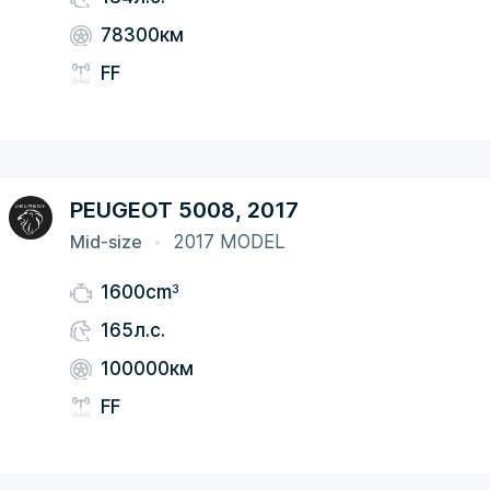
78300км
FF
PEUGEOT 5008, 2017
Mid-size
2017 MODEL
3
1600cm
165л.с.
100000км
FF