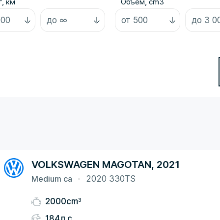
, км
Объем, cm3
VOLKSWAGEN MAGOTAN, 2021
Medium ca
2020 330TS
3
2000cm
184л.с.