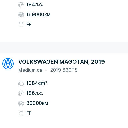
184л.с.
169000км
FF
VOLKSWAGEN MAGOTAN, 2019
Medium ca
2019 330TS
3
1984cm
186л.с.
80000км
FF