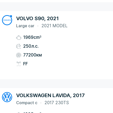
VOLVO S90, 2021
Large car
2021 MODEL
3
1969cm
250л.с.
77200км
FF
VOLKSWAGEN LAVIDA, 2017
Compact c
2017 230TS