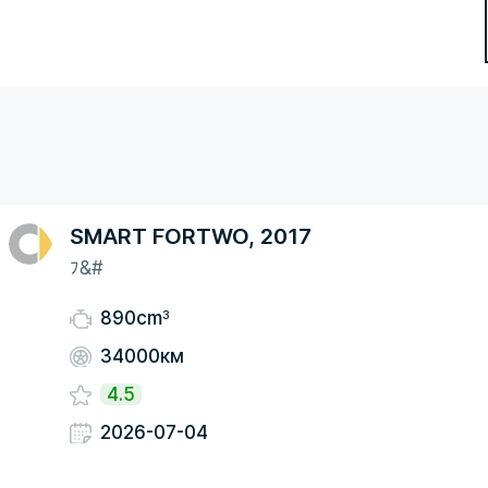
SMART FORTWO, 2017
ﾌ&#
3
890cm
34000км
4.5
2026-07-04