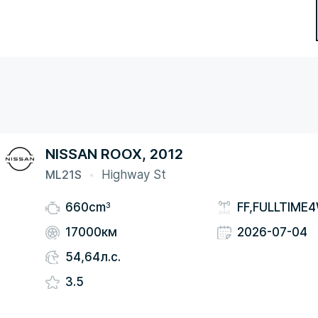
NISSAN ROOX, 2012
ML21S
Highway St
3
660cm
FF,FULLTIME
17000км
2026-07-04
54,64л.с.
3.5