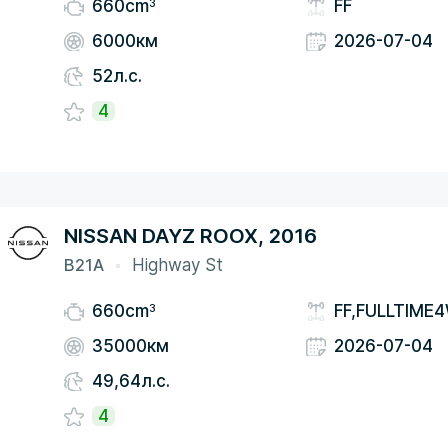
3
660cm
FF
6000км
2026-07-04
52л.с.
4
NISSAN DAYZ ROOX, 2016
B21A
Highway St
3
660cm
FF,FULLTIME
35000км
2026-07-04
49,64л.с.
4