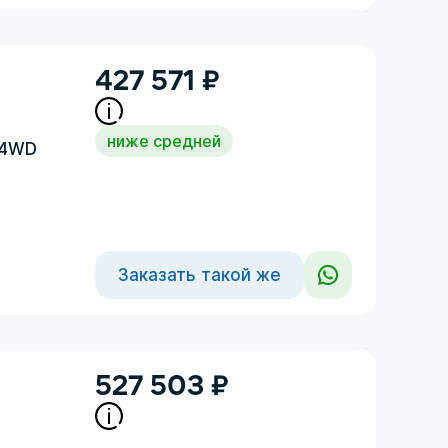
427 571
₽
ниже средней
E4WD
Заказать такой же
527 503
₽