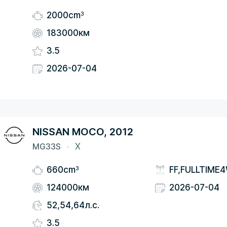
3
2000cm
183000км
3.5
2026-07-04
NISSAN MOCO, 2012
MG33S
X
3
660cm
FF,FULLTIME
124000км
2026-07-04
52,54,64л.с.
3.5