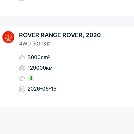
ROVER RANGE ROVER, 2020
4WD 50th&#
3
3000cm
129000км
4
2026-06-15