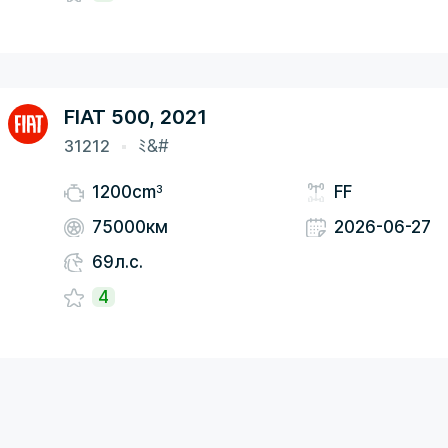
FIAT 500, 2021
31212
ﾐ&#
3
1200cm
FF
75000км
2026-06-27
69л.с.
4