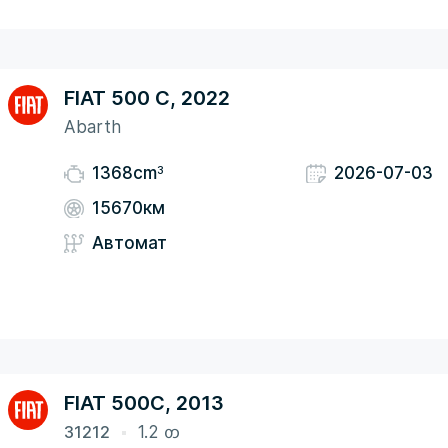
FIAT 500 C, 2022
Abarth
3
1368cm
2026-07-03
15670км
Автомат
FIAT 500C, 2013
31212
1.2 ᦎ