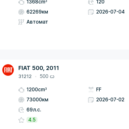
3
1368cm
120
62269км
2026-07-04
Автомат
FIAT 500, 2011
31212
500 ᦍ
3
1200cm
FF
73000км
2026-07-02
69л.с.
4.5