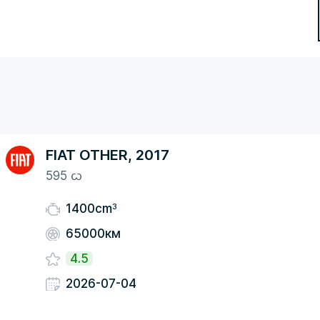
FIAT OTHER, 2017
595 ᦍ
3
1400cm
65000км
4.5
2026-07-04