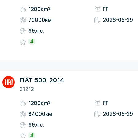
3
1200cm
FF
70000км
2026-06-29
69л.с.
4
FIAT 500, 2014
31212
3
1200cm
FF
84000км
2026-06-29
69л.с.
4