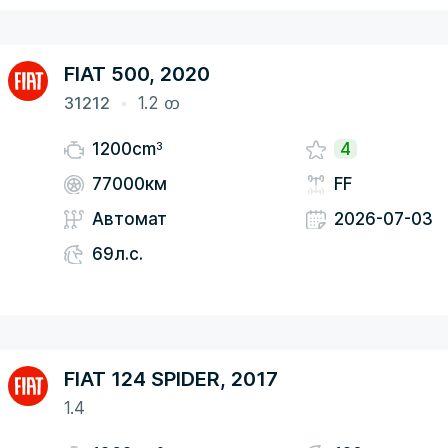
FIAT 500, 2020
31212
1.2 ᦎ
3
1200cm
4
77000км
FF
Автомат
2026-07-03
69л.с.
FIAT 124 SPIDER, 2017
1.4