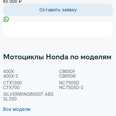
85 000 ₽
Оставить заявку
Мотоциклы Honda по моделям
400X
CB650F
400X-2
CB650R
CTX1300
NC750SD
CTX700
NC750SD-2
SILVERWING600GT ABS
SL350
Все модели