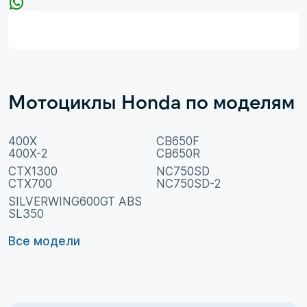
Мотоциклы Honda по моделям
400X
CB650F
400X-2
CB650R
CTX1300
NC750SD
CTX700
NC750SD-2
SILVERWING600GT ABS
SL350
Все модели