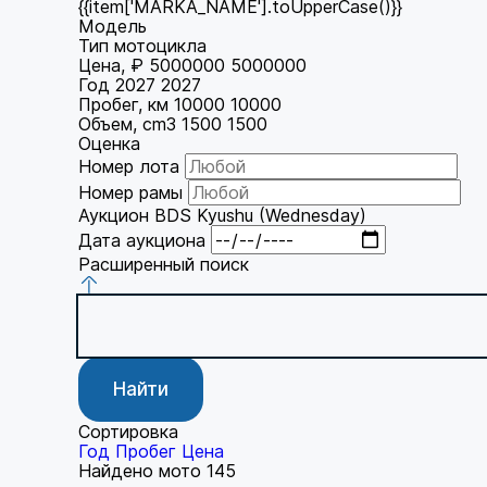
{{item['MARKA_NAME'].toUpperCase()}}
Модель
Тип мотоцикла
Цена, ₽
5000000
5000000
Год
2027
2027
Пробег, км
10000
10000
Объем, cm3
1500
1500
Оценка
Номер лота
Номер рамы
Аукцион
BDS Kyushu (Wednesday)
Дата аукциона
Расширенный поиск
Найти
Сортировка
Год
Пробег
Цена
Найдено мото
145