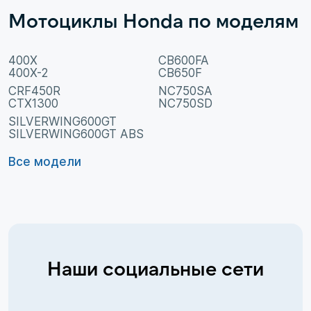
Мотоциклы Honda по моделям
400X
CB600FA
400X-2
CB650F
CRF450R
NC750SA
CTX1300
NC750SD
SILVERWING600GT
SILVERWING600GT ABS
Все модели
Наши социальные сети