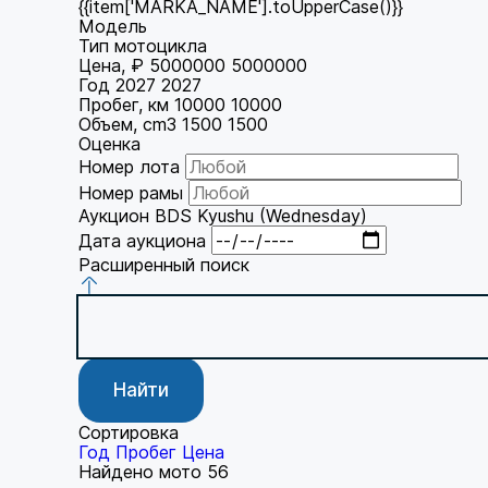
{{item['MARKA_NAME'].toUpperCase()}}
Модель
Тип мотоцикла
Цена, ₽
5000000
5000000
Год
2027
2027
Пробег, км
10000
10000
Объем, cm3
1500
1500
Оценка
Номер лота
Номер рамы
Аукцион
BDS Kyushu (Wednesday)
Дата аукциона
Расширенный поиск
Найти
Сортировка
Год
Пробег
Цена
Найдено мото
56