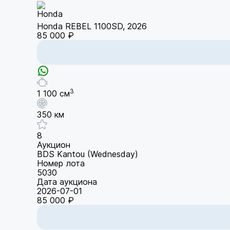
Honda REBEL 1100SD, 2026
85 000 ₽
3
1 100 см
350 км
8
Аукцион
BDS Kantou (Wednesday)
Номер лота
5030
Дата аукциона
2026-07-01
85 000 ₽