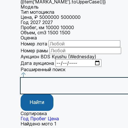
{{item['MARKA_NAME'].toUpperCase()}}
Модель
Тип мотоцикла
Цена, ₽
5000000
5000000
Год
2027
2027
Пробег, км
10000
10000
Объем, cm3
1500
1500
Оценка
Номер лота
Номер рамы
Аукцион
BDS Kyushu (Wednesday)
Дата аукциона
Расширенный поиск
Найти
Сортировка
Год
Пробег
Цена
Найдено мото
1