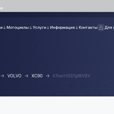
ая
ли
Мотоциклы
Услуги
Информация
Контакты
Для 
VOLVO
XC90
67oxrHOD1pWV6V