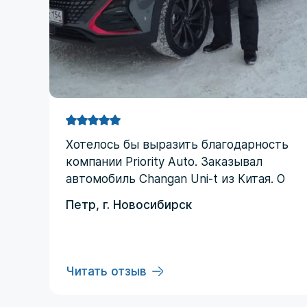
Хотелоcь бы выразить благодарность
компании Priority Аuto. Заказывал
автомобиль Changan Uni-t из Китая. О
компании узнал от друзей и коллег по
Петр, г. Новосибирск
работе. Работал со мной менеджер
Евгений, логисты Ольга и Регина. В
начале работы были некоторые
опасения по условиям выполнения
Читать отзыв
договора, но в дальнейшем они
развеялись. Срок доставки до