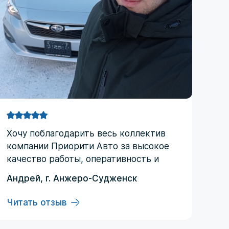
Хочу поблагодарить весь коллектив
компании Приорити Авто за высокое
качество работы, оперативность и
практически круглосуточную
Андрей, г. Анжеро-Судженск
поддержку. С момента заключения
договора и до получения автомобиля
Читать отзыв
ни разу не пожалел, что обратился
именно в эту компанию. Отдельная