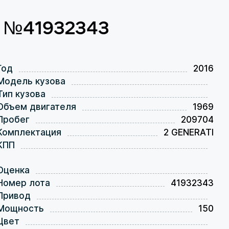
от №41932343
Год
2016
Модель кузова
Тип кузова
Объем двигателя
1969
Пробег
209704
Комплектация
2 GENERATI
КПП
Оценка
Номер лота
41932343
Привод
Мощность
150
Цвет