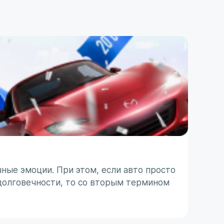
ПОЛЕЗ
ТО п
ные эмоции. При этом, если авто просто
Японс
долговечности, то со вторым термином
ассоц
 с
не все
31 