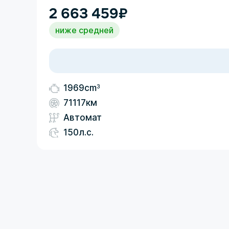
2 663 459
₽
ниже средней
3
1969cm
71117км
Автомат
150л.с.