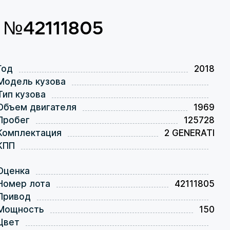
т №42111805
Год
2018
Модель кузова
Тип кузова
Объем двигателя
1969
Пробег
125728
Комплектация
2 GENERATI
КПП
Оценка
Номер лота
42111805
Привод
Мощность
150
Цвет