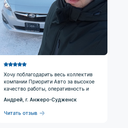
Хочу поблагодарить весь коллектив
компании Приорити Авто за высокое
качество работы, оперативность и
практически круглосуточную
Андрей, г. Анжеро-Судженск
поддержку. С момента заключения
договора и до получения автомобиля
Читать отзыв
ни разу не пожалел, что обратился
именно в эту компанию. Отдельная