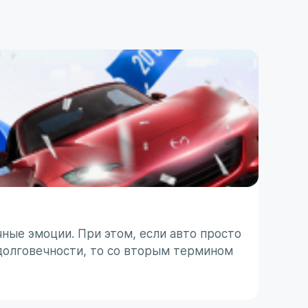
ПОЛЕЗ
ТО п
ные эмоции. При этом, если авто просто
Японс
долговечности, то со вторым термином
ассоц
 с
не все
31 