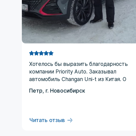
Хотелоcь бы выразить благодарность
компании Priority Аuto. Заказывал
автомобиль Changan Uni-t из Китая. О
компании узнал от друзей и коллег по
Петр, г. Новосибирск
работе. Работал со мной менеджер
Евгений, логисты Ольга и Регина. В
начале работы были некоторые
опасения по условиям выполнения
Читать отзыв
договора, но в дальнейшем они
развеялись. Срок доставки до