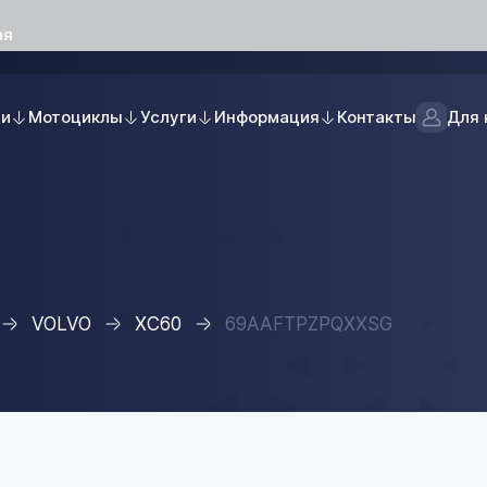
ая
ли
Мотоциклы
Услуги
Информация
Контакты
Для 
VOLVO
XC60
69AAFTPZPQXXSG