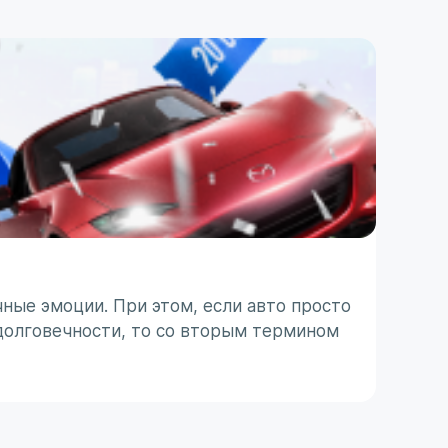
ПОЛЕЗ
ТО п
ные эмоции. При этом, если авто просто
Японс
долговечности, то со вторым термином
ассоц
 с
не все
31 