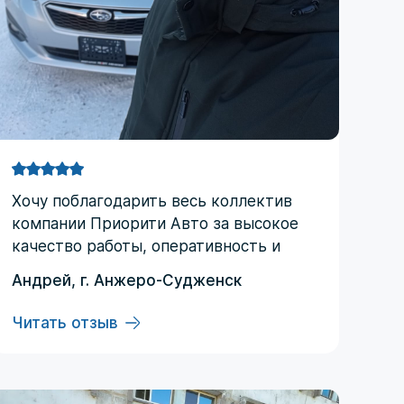
Хочу поблагодарить весь коллектив
компании Приорити Авто за высокое
качество работы, оперативность и
практически круглосуточную
Андрей, г. Анжеро-Судженск
поддержку. С момента заключения
договора и до получения автомобиля
Читать отзыв
ни разу не пожалел, что обратился
именно в эту компанию. Отдельная
благодарность Илье‚ Ольге и Регине,