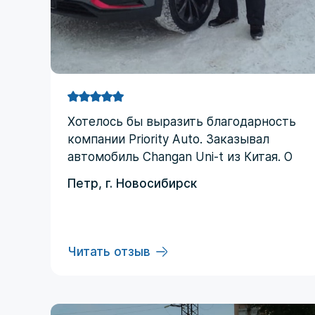
Хотелоcь бы выразить благодарность
компании Priority Аuto. Заказывал
автомобиль Changan Uni-t из Китая. О
компании узнал от друзей и коллег по
Петр, г. Новосибирск
работе. Работал со мной менеджер
Евгений, логисты Ольга и Регина. В
начале работы были некоторые
опасения по условиям выполнения
Читать отзыв
договора, но в дальнейшем они
развеялись. Срок доставки до
Владивостока составил три месяца