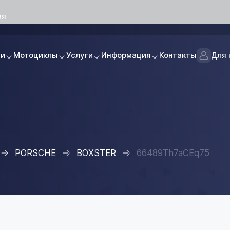
ая
ли
Мотоциклы
Услуги
Информация
Контакты
Для 
PORSCHE
BOXSTER
66489Th7aCEq75