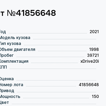
от №41856648
Год
2021
Модель кузова
Тип кузова
Объем двигателя
1998
Пробег
39721
Комплектация
xDrive20i
КПП
Оценка
Номер лота
41856648
Привод
Мощность
150
Цвет