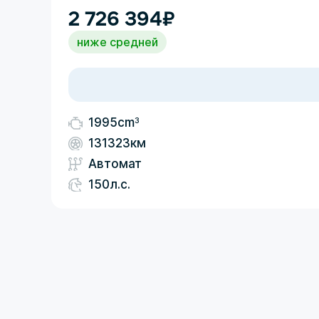
2 726 394
₽
ниже средней
3
1995cm
131323км
Автомат
150л.с.