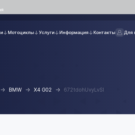
ая
ли
Мотоциклы
Услуги
Информация
Контакты
Для 
BMW
X4 G02
672tdohUvyLvSI