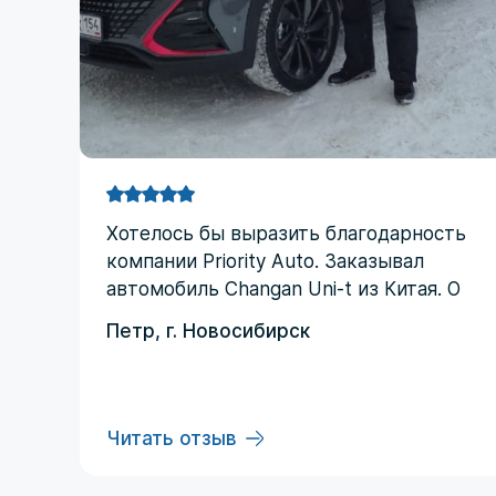
Хотелоcь бы выразить благодарность
компании Priority Аuto. Заказывал
автомобиль Changan Uni-t из Китая. О
компании узнал от друзей и коллег по
Петр, г. Новосибирск
работе. Работал со мной менеджер
Евгений, логисты Ольга и Регина. В
начале работы были некоторые
опасения по условиям выполнения
Читать отзыв
договора, но в дальнейшем они
развеялись. Срок доставки до