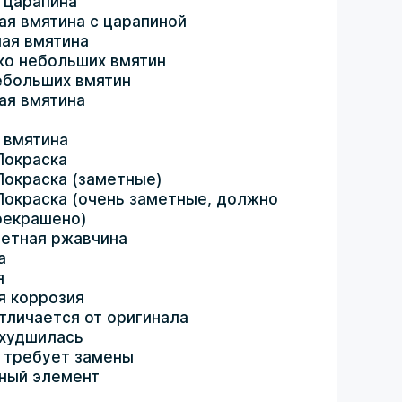
 царапина
ая вмятина с царапиной
ая вмятина
ко небольших вмятин
ебольших вмятин
ая вмятина
 вмятина
Покраска
Покраска (заметные)
Покраска (очень заметные, должно
рекрашено)
етная ржавчина
а
я
я коррозия
тличается от оригинала
ухудшилась
 требует замены
ный элемент