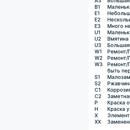
A3
Большая
B1
Маленьк
E1
Небольш
E2
Несколь
E3
Много н
U1
Маленьк
U2
Вмятина
U3
Большая
W1
Ремонт/
W2
Ремонт/
W3
Ремонт/
быть пе
S1
Малозам
S2
Ржавчин
C1
Коррози
C2
Заметна
P
Краска о
H
Краска 
X
Элемент
XX
Заменен