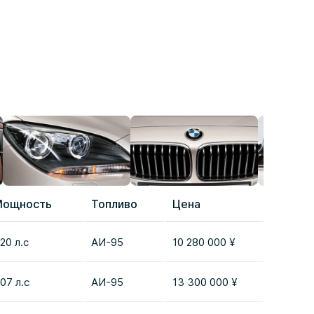
Мощность
Топливо
Цена
Сравне
20 л.с
AИ-95
10 280 000 ¥
Добавит
07 л.с
AИ-95
13 300 000 ¥
Добавит