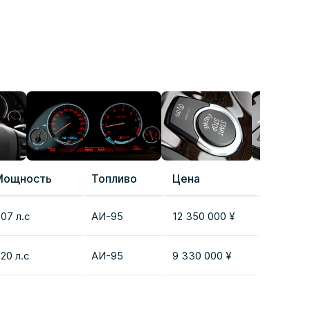
Мощность
Топливо
Цена
Сравне
07 л.с
AИ-95
12 350 000 ¥
Добавит
20 л.с
AИ-95
9 330 000 ¥
Добавит