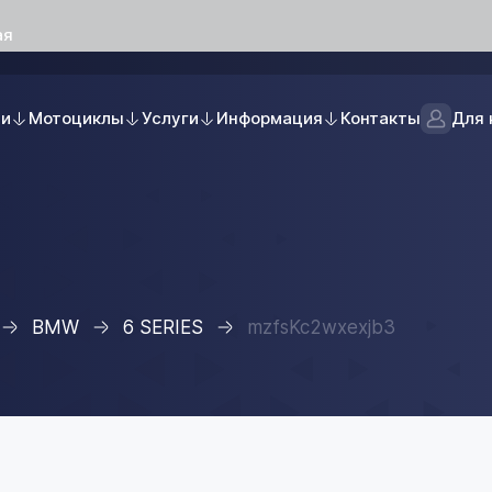
ая
ли
Мотоциклы
Услуги
Информация
Контакты
Для 
BMW
6 SERIES
mzfsKc2wxexjb3