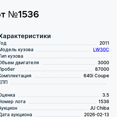
лот №1536
Характеристики
Год
2011
Модель кузова
LW30C
Тип кузова
Объем двигателя
3000
Пробег
87000
Комплектация
640i Coupe
КПП
Оценка
3.5
Номер лота
1536
Аукцион
JU Chiba
Дата аукциона
2026-02-13