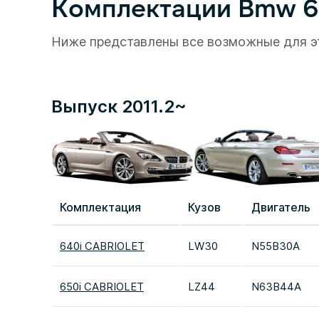
Комплектации Bmw 6 S
Ниже представлены все возможные для э
Выпуск 2011.2~
Комплектация
Кузов
Двигатель
640i CABRIOLET
LW30
N55B30A
650i CABRIOLET
LZ44
N63B44A