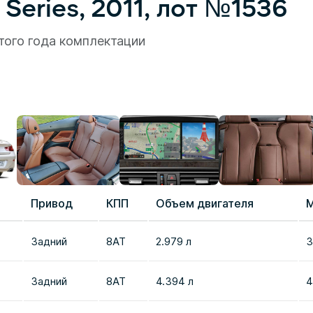
eries, 2011, лот №1536
того года комплектации
Привод
КПП
Объем двигателя
Задний
8AT
2.979 л
3
Задний
8AT
4.394 л
4