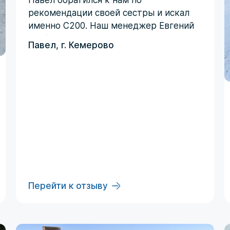
Павел обратился к нам по
рекомендации своей сестры и искал
именно C200. Наш менеджер Евгений
сработал четко по запросу -
Павел, г. Кемерово
автомобиль был куплен с первой
ставки и даже дешевле
запланированного бюджета!
Перейти к отзыву