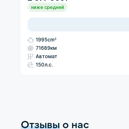
ниже средней
3
1995cm
71689км
Автомат
150л.с.
Отзывы
о нас