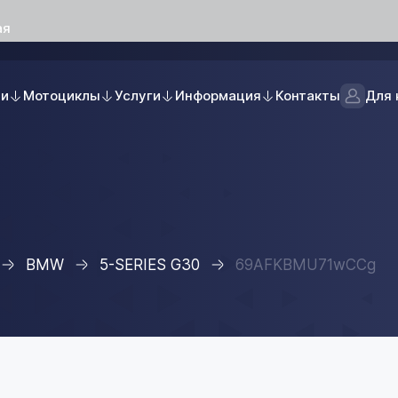
ая
ли
Мотоциклы
Услуги
Информация
Контакты
Для 
BMW
5-SERIES G30
69AFKBMU71wCCg