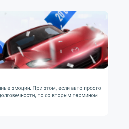
ПОЛЕЗ
ТО п
ные эмоции. При этом, если авто просто
Японс
долговечности, то со вторым термином
ассоц
 с
не все
31 