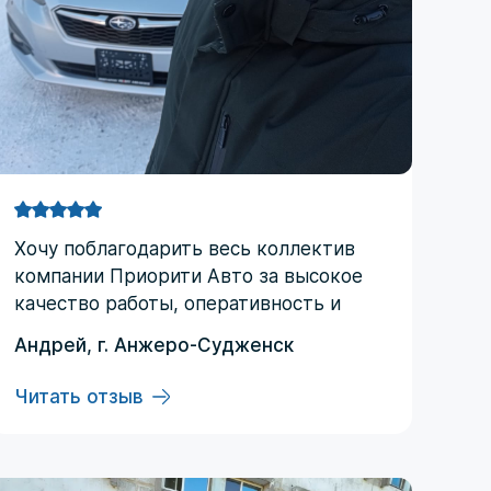
Хочу поблагодарить весь коллектив
компании Приорити Авто за высокое
качество работы, оперативность и
практически круглосуточную
Андрей, г. Анжеро-Судженск
поддержку. С момента заключения
договора и до получения автомобиля
Читать отзыв
ни разу не пожалел, что обратился
именно в эту компанию. Отдельная
благодарность Илье‚ Ольге и Регине,