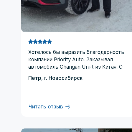
Хотелоcь бы выразить благодарность
компании Priority Аuto. Заказывал
автомобиль Changan Uni-t из Китая. О
компании узнал от друзей и коллег по
Петр, г. Новосибирск
работе. Работал со мной менеджер
Евгений, логисты Ольга и Регина. В
начале работы были некоторые
опасения по условиям выполнения
Читать отзыв
договора, но в дальнейшем они
развеялись. Срок доставки до
Владивостока составил три месяца