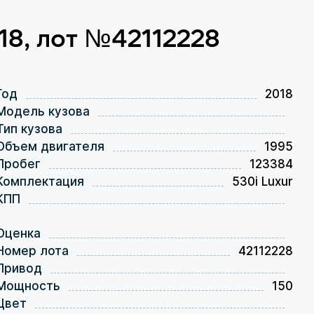
18, лот №42112228
Год
2018
Модель кузова
Тип кузова
Объем двигателя
1995
Пробег
123384
Комплектация
530i Luxur
КПП
Оценка
Номер лота
42112228
Привод
Мощность
150
Цвет