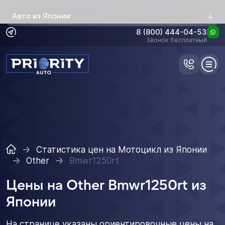
Авто из Японии
8 (800) 444-04-53
Звонок бесплатный
Статистика цен на Мотоцикл из Японии
Other
Bmwr1250rt
Цены на Other Bmwr1250rt из
Японии
На странице указаны ориентировочные цены на