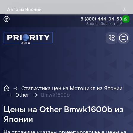
Авто из Японии
8 (800) 444-04-53
Звонок бесплатный
Статистика цен на Мотоцикл из Японии
Other
Bmwk1600b
Цены на Other Bmwk1600b из
Японии
На странице указаны ориентировочные цены на