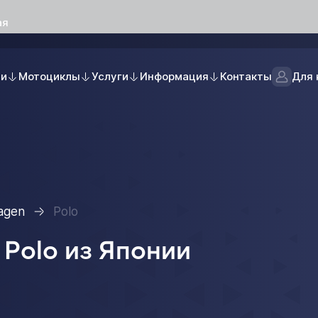
ая
ли
Мотоциклы
Услуги
Информация
Контакты
Для 
agen
Polo
Polo из Японии