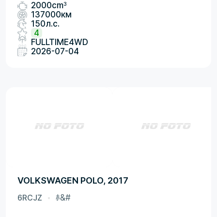
3
2000cm
137000км
150л.с.
4
FULLTIME4WD
2026-07-04
VOLKSWAGEN POLO, 2017
6RCJZ
ﾎ&#