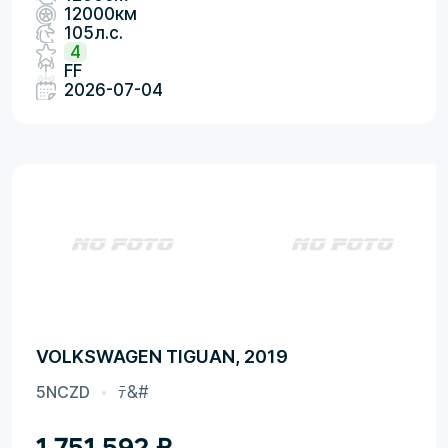
12000км
105л.с.
4
FF
2026-07-04
VOLKSWAGEN TIGUAN, 2019
5NCZD
ﾃ&#
1 751 592
₽