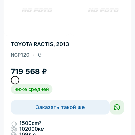
TOYOTA RACTIS, 2013
NCP120
G
719 568
₽
ниже средней
Заказать такой же
3
1500cm
102000км
109л.с.