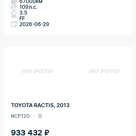
67000км
109л.с.
3.5
FF
2026-06-29
TOYOTA RACTIS, 2013
NCP120
G
933 432
₽