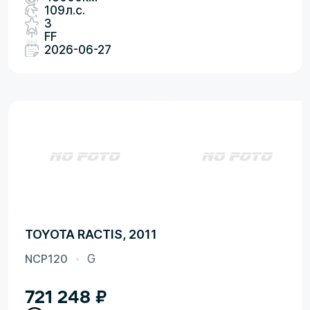
109л.с.
3
FF
2026-06-27
TOYOTA RACTIS, 2011
NCP120
G
721 248
₽