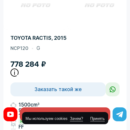
TOYOTA RACTIS, 2015
NCP120
G
778 284
₽
Заказать такой же
3
1500cm
92000км
Оставить заявку
109л.с.
Мы используем cookies
Зачем?
Принять
R
FF