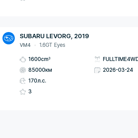
SUBARU LEVORG, 2019
VM4
1.6GT Eyes
3
1600cm
FULLTIME4W
85000км
2026-03-24
170л.с.
3