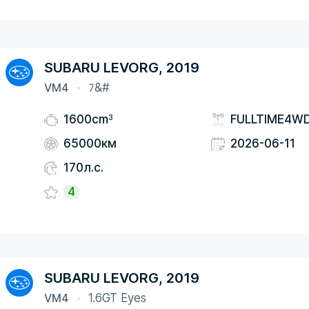
SUBARU LEVORG, 2019
VM4
ﾌ&#
3
1600cm
FULLTIME4W
65000км
2026-06-11
170л.с.
4
SUBARU LEVORG, 2019
VM4
1.6GT Eyes