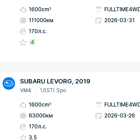
3
1600cm
FULLTIME4W
111000км
2026-03-31
170л.с.
4
SUBARU LEVORG, 2019
VM4
1.6STI Spo
3
1600cm
FULLTIME4W
63000км
2026-03-26
170л.с.
3.5