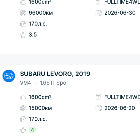
3
1600cm
FULLTIME4W
96000км
2026-06-30
170л.с.
3.5
SUBARU LEVORG, 2019
VM4
1.6STI Spo
3
1600cm
FULLTIME4W
15000км
2026-06-20
170л.с.
4