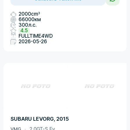
3
2000cm
66000км
300л.с.
4.5
FULLTIME4WD
2026-05-26
SUBARU LEVORG, 2015
VMG
2.0GT-S Ey