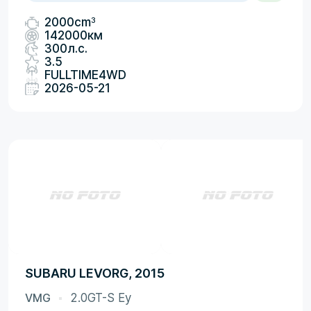
3
2000cm
142000км
300л.с.
3.5
FULLTIME4WD
2026-05-21
SUBARU LEVORG, 2015
VMG
2.0GT-S Ey