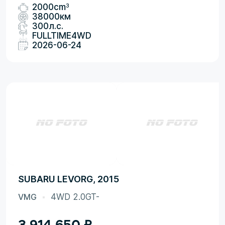
3
2000cm
38000км
300л.с.
FULLTIME4WD
2026-06-24
SUBARU LEVORG, 2015
VMG
4WD 2.0GT-
3 914 650
₽