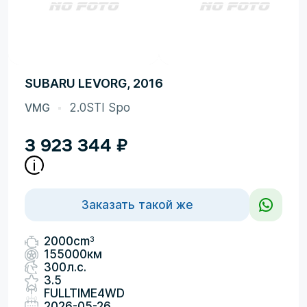
SUBARU LEVORG, 2016
VMG
2.0STI Spo
3 923 344
₽
Заказать такой же
3
2000cm
155000км
300л.с.
3.5
FULLTIME4WD
2026-05-26