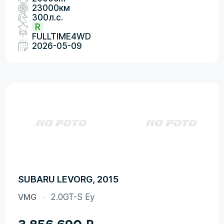
23000км
300л.с.
R
FULLTIME4WD
2026-05-09
SUBARU LEVORG, 2015
VMG
2.0GT-S Ey
3 856 690
₽