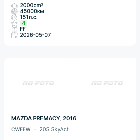
3
2000cm
45000км
151л.с.
4
FF
2026-05-07
MAZDA PREMACY, 2016
CWFFW
20S SkyAct