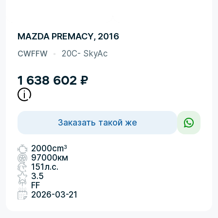
MAZDA PREMACY, 2016
CWFFW
20C- SkyAc
1 638 602
₽
Заказать такой же
3
2000cm
97000км
151л.с.
3.5
FF
2026-03-21