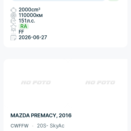
3
2000cm
110000км
151л.с.
RA
FF
2026-06-27
MAZDA PREMACY, 2016
CWFFW
20S- SkyAc