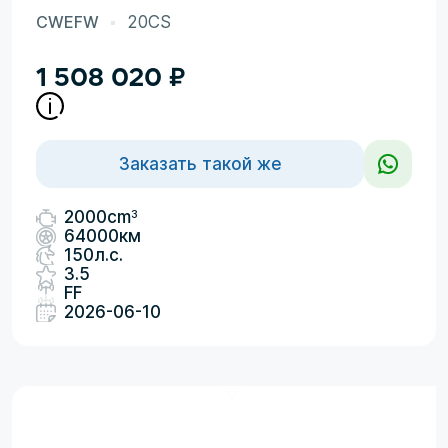
CWEFW
20CS
1 508 020
₽
Заказать такой же
3
2000cm
64000км
150л.с.
3.5
FF
2026-06-10