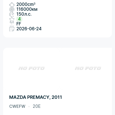
3
2000cm
116000км
150л.с.
4
FF
2026-06-24
MAZDA PREMACY, 2011
CWEFW
20E