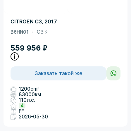
CITROEN C3, 2017
B6HN01
C3 ｼ
559 956
₽
Заказать такой же
3
1200cm
83000км
110л.с.
4
FF
2026-05-30