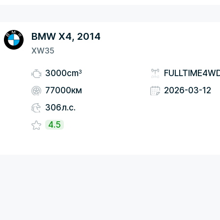
BMW X4, 2014
XW35
3
3000cm
FULLTIME4W
77000км
2026-03-12
306л.с.
4.5