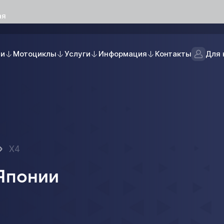
ая
ли
Мотоциклы
Услуги
Информация
Контакты
Для 
X4
Японии