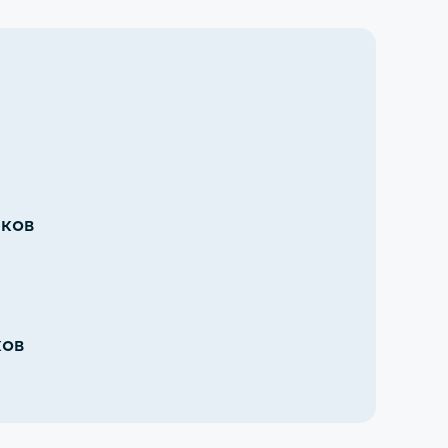
иков
ков