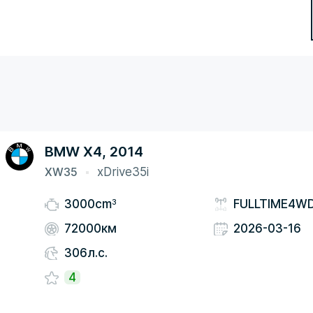
BMW X4, 2014
XW35
xDrive35i
3
3000cm
FULLTIME4W
72000км
2026-03-16
306л.с.
4