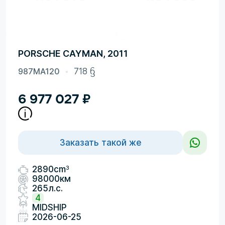
PORSCHE CAYMAN, 2011
987MA120
718 ᦌ
6 977 027
₽
Заказать такой же
3
2890cm
98000км
265л.с.
4
MIDSHIP
2026-06-25