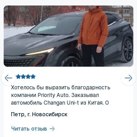
Хотелоcь бы выразить благодарность
компании Priority Аuto. Заказывал
автомобиль Changan Uni-t из Китая. О
компании узнал от друзей и коллег по
Петр, г. Новосибирск
работе. Работал со мной менеджер
Евгений, логисты Ольга и Регина. В начале
Читать отзыв
работы были некоторые опасения по