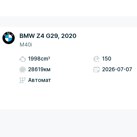
BMW Z4 G29, 2020
M40i
3
1998cm
150
28619км
2026-07-07
Автомат