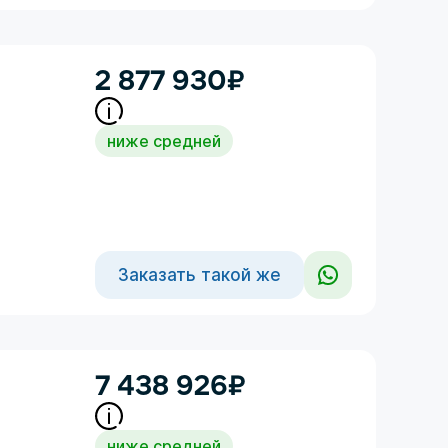
2 877 930
₽
ниже средней
Заказать такой же
7 438 926
₽
ниже средней