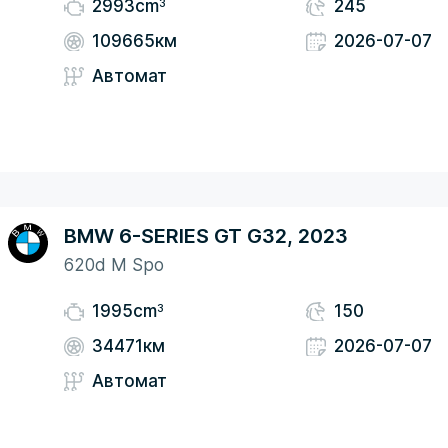
3
2993cm
245
109665км
2026-07-07
Автомат
BMW 6-SERIES GT G32, 2023
620d M Spo
3
1995cm
150
34471км
2026-07-07
Автомат