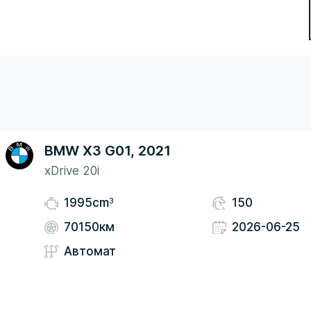
BMW X3 G01, 2021
xDrive 20i
3
1995cm
150
70150км
2026-06-25
Автомат