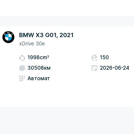
BMW X3 G01, 2021
xDrive 30e
3
1998cm
150
30508км
2026-06-24
Автомат