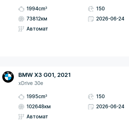
3
1994cm
150
73812км
2026-06-24
Автомат
BMW X3 G01, 2021
xDrive 30e
3
1995cm
150
102648км
2026-06-24
Автомат