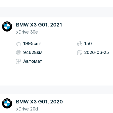
BMW X3 G01, 2021
xDrive 30e
3
1995cm
150
94628км
2026-06-25
Автомат
BMW X3 G01, 2020
xDrive 20d