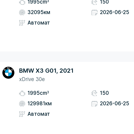
3
1995cm
150
32095км
2026-06-25
Автомат
BMW X3 G01, 2021
xDrive 30e
3
1995cm
150
129981км
2026-06-25
Автомат