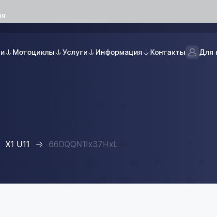
ая
ли
Мотоциклы
Услуги
Информация
Контакты
Для 
X1 U11
66DQQN1Ix37HxL