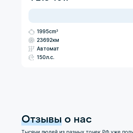
3
1995cm
23692км
Автомат
150л.с.
Отзывы
о нас
Тысячи людей из разных точек РФ уже пол