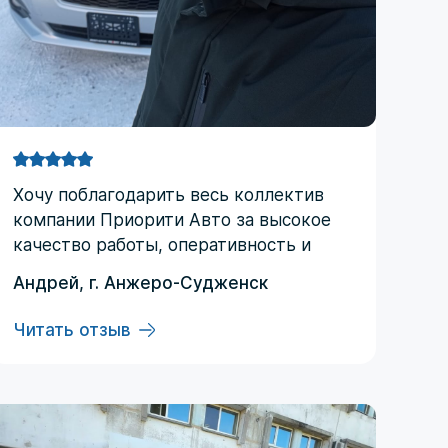
Хочу поблагодарить весь коллектив
компании Приорити Авто за высокое
качество работы, оперативность и
практически круглосуточную
Андрей, г. Анжеро-Судженск
поддержку. С момента заключения
договора и до получения автомобиля
Читать отзыв
ни разу не пожалел, что обратился
именно в эту компанию. Отдельная
благодарность Илье‚ Ольге и Регине,
это профессионалы своего дела