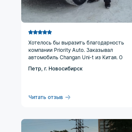
Хотелоcь бы выразить благодарность
компании Priority Аuto. Заказывал
автомобиль Changan Uni-t из Китая. О
компании узнал от друзей и коллег по
Петр, г. Новосибирск
работе. Работал со мной менеджер
Евгений, логисты Ольга и Регина. В
начале работы были некоторые
опасения по условиям выполнения
Читать отзыв
договора, но в дальнейшем они
развеялись. Срок доставки до
Владивостока составил три месяца
(особенности логистики и оплаты). Из
достоинств хочется отменить: -