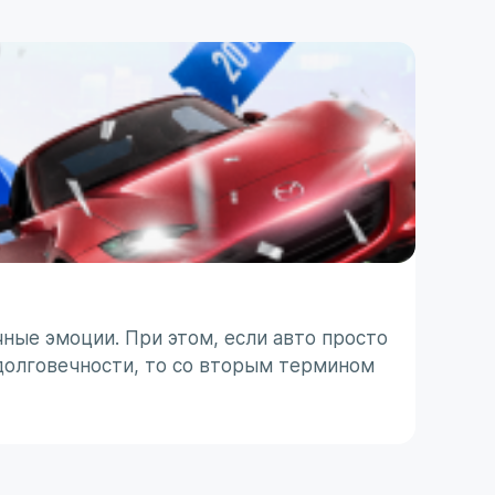
ПОЛЕЗ
ТО п
ные эмоции. При этом, если авто просто
Японс
долговечности, то со вторым термином
ассоц
 с
не все
31 