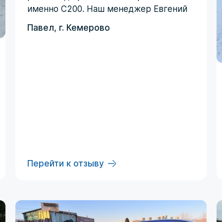
именно C200. Наш менеджер Евгений
сработал четко по запросу -
Павел, г. Кемерово
автомобиль был куплен с первой
ставки и даже дешевле
запланированного бюджета!
Перейти к отзыву