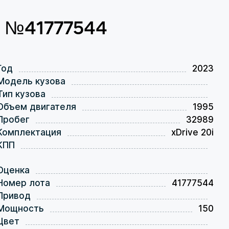
от №41777544
Год
2023
Модель кузова
Тип кузова
Объем двигателя
1995
Пробег
32989
Комплектация
xDrive 20i
КПП
Оценка
Номер лота
41777544
Привод
Мощность
150
Цвет