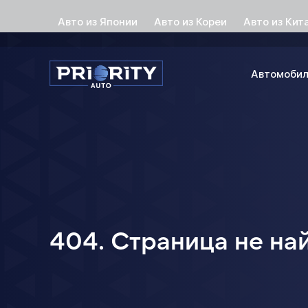
Авто из Японии
Авто из Кореи
Авто из Кит
Автомоби
404. Страница не на