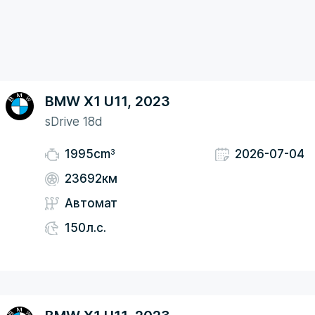
BMW X1 U11, 2023
sDrive 18d
3
1995cm
2026-07-04
23692км
Автомат
150л.с.