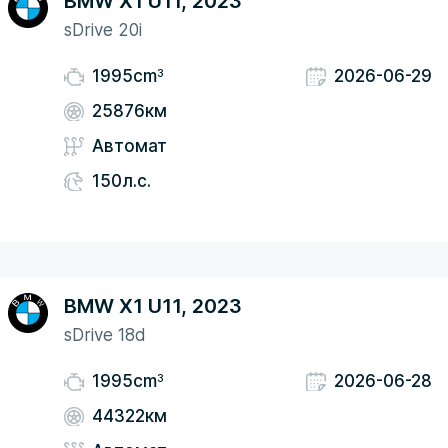
BMW X1 U11, 2023
sDrive 20i
3
1995cm
2026-06-29
25876км
Автомат
150л.с.
BMW X1 U11, 2023
sDrive 18d
3
1995cm
2026-06-28
44322км