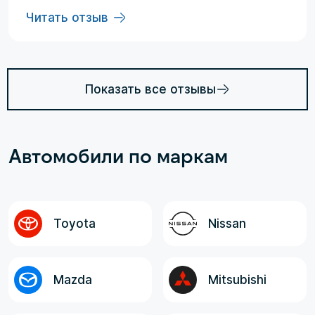
Евгений, логисты Ольга и Регина. В начале
Читать отзыв
работы были некоторые опасения по
условиям выполнения договора, но в
дальнейшем они развеялись. Срок
доставки до Владивостока составил три
Показать все отзывы
месяца (особенности логистики и оплаты).
Из достоинств хочется отменить: -
Выполнение всех заявленных условий в
Автомобили по маркам
рамках договора; - Неизменная,
оговоренная, окончательная стоимость
авто до Владивостока; - Полнота и
достоверность информации от менеджера,
логистов и экспедитора. Все
Toyota
Nissan
ответственные лица, в целом, отзывчивые,
компетентные и клиентоориентированные!
Mazda
Mitsubishi