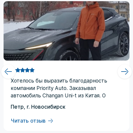
Хотелоcь бы выразить благодарность
компании Priority Аuto. Заказывал
автомобиль Changan Uni-t из Китая. О
компании узнал от друзей и коллег по
Петр, г. Новосибирск
работе. Работал со мной менеджер
Евгений, логисты Ольга и Регина. В начале
Читать отзыв
работы были некоторые опасения по
условиям выполнения договора, но в