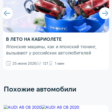
В ЛЕТО НА КАБРИОЛЕТЕ
Японские машины, как и японский тюнинг,
вызывают у российских автолюбителей
неоднозначные эмоции. При этом, если авто
25 июня 2026
121
1 мин
просто ассоциируются с вполне понятными
вещами в виде высокой надежности,
технологичности и долговечности, то со
вторым термином не все так однозначно.
Похожие автомобили
Здесь больше доминирует чувство безумного
восхищения в сочетании с