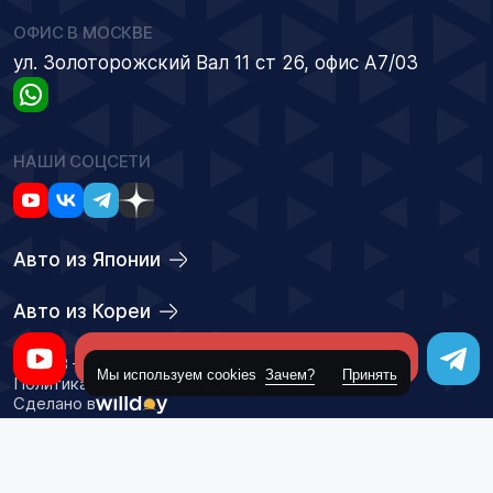
ОФИС В МОСКВЕ
ул. Золоторожский Вал 11 ст 26, офис А7/03
НАШИ СОЦСЕТИ
Авто из Японии
Авто из Кореи
Оставить заявку
© 2018 – 2026 ООО "Приоритет Групп"
Мы используем cookies
Зачем?
Принять
Политика конфиденциальности
Сделано в
Данный сайт носит информационный характер и не является