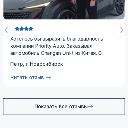
Хотелоcь бы выразить благодарность
компании Priority Аuto. Заказывал
автомобиль Changan Uni-t из Китая. О
компании узнал от друзей и коллег по
Петр, г. Новосибирск
работе. Работал со мной менеджер
Евгений, логисты Ольга и Регина. В начале
Читать отзыв
работы были некоторые опасения по
условиям выполнения договора, но в
дальнейшем они развеялись. Срок
доставки до Владивостока составил три
Показать все отзывы
месяца (особенности логистики и оплаты).
Из достоинств хочется отменить: -
Выполнение всех заявленных условий в