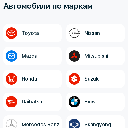
Автомобили по маркам
рамках договора; - Неизменная,
оговоренная, окончательная стоимость
авто до Владивостока; - Полнота и
достоверность информации от менеджера,
логистов и экспедитора. Все
Toyota
Nissan
ответственные лица, в целом, отзывчивые,
компетентные и клиентоориентированные!
Mazda
Mitsubishi
Honda
Suzuki
Daihatsu
Bmw
Mercedes Benz
Ssangyong