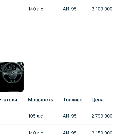
140 л.с
AИ-95
3 109 000 ¥
Доба
игателя
Мощность
Топливо
Цена
Срав
105 л.с
AИ-95
2 799 000 ¥
Доба
140 л.с
AИ-95
3 159 000 ¥
Доба