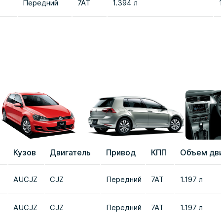
Передний
7AT
1.394 л
Кузов
Двигатель
Привод
КПП
Объем дв
AUCJZ
CJZ
Передний
7AT
1.197 л
AUCJZ
CJZ
Передний
7AT
1.197 л