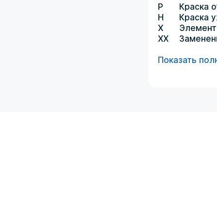
P
Краска о
H
Краска 
X
Элемент
XX
Заменен
Показать пол