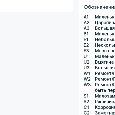
Обозначения
A1
Маленьк
A2
Царапин
A3
Большая
B1
Маленьк
E1
Небольш
E2
Несколь
E3
Много н
U1
Маленьк
U2
Вмятина
U3
Большая
W1
Ремонт/
W2
Ремонт/
W3
Ремонт/
быть пе
S1
Малозам
S2
Ржавчин
C1
Коррози
C2
Заметна