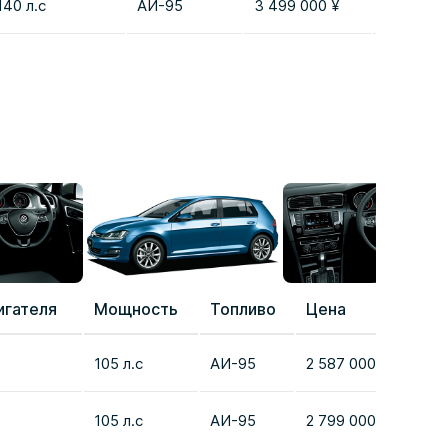
140 л.с
AИ-95
3 499 000 ¥
Добавит
игателя
Мощность
Топливо
Цена
Срав
105 л.с
AИ-95
2 587 000 ¥
Доба
105 л.с
AИ-95
2 799 000 ¥
Доба