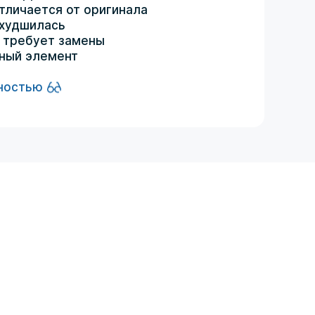
тличается от оригинала
ухудшилась
 требует замены
ный элемент
ностью