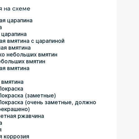
 на схеме
ая царапина
а
 царапина
ая вмятина с царапиной
ая вмятина
ко небольших вмятин
ебольших вмятин
ая вмятина
 вмятина
Покраска
Покраска (заметные)
Покраска (очень заметные, должно
рекрашено)
етная ржавчина
а
я
я коррозия