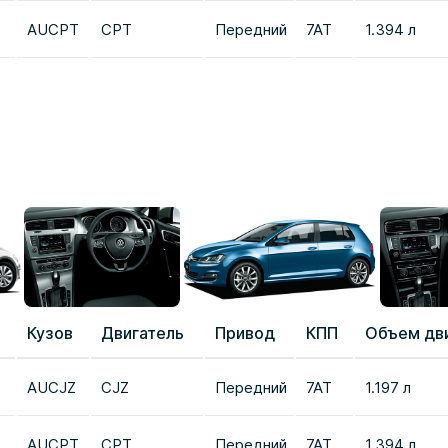
AUCPT
CPT
Передний
7AT
1.394 л
Кузов
Двигатель
Привод
КПП
Объем дв
AUCJZ
CJZ
Передний
7AT
1.197 л
AUCPT
CPT
Передний
7AT
1.394 л