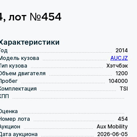
4, лот №454
Характеристики
Год
2014
Модель кузова
AUCJZ
Тип кузова
Хэтчбэк
Объем двигателя
1200
Пробег
104000
Комплектация
TSI
КПП
Оценка
Номер лота
454
Аукцион
Aux Mobility
Дата аукциона
2026-06-05