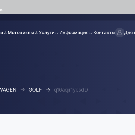
ая
ли
Мотоциклы
Услуги
Информация
Контакты
Для 
WAGEN
GOLF
q16aqjr1yesdD