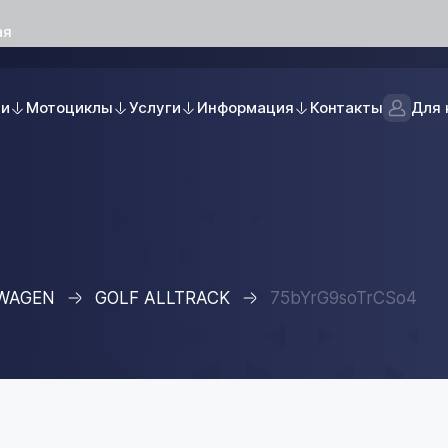
ая
ли
Мотоциклы
Услуги
Информация
Контакты
Для 
WAGEN
GOLF ALLTRACK
75bYrG9soTrCSo4