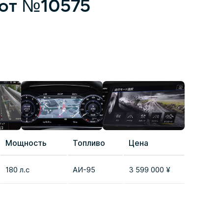
 лот №10575
Мощность
Топливо
Цена
Сравне
180 л.с
AИ-95
3 599 000 ¥
Добави