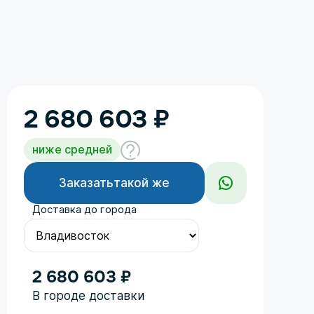
2 680 603
₽
ниже средней
Заказать
такой же
Доставка до города
2 680 603 ₽
Год
В городе доставки
Поколение