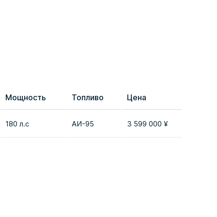
Мощность
Топливо
Цена
Сравне
180 л.с
AИ-95
3 599 000 ¥
Добави