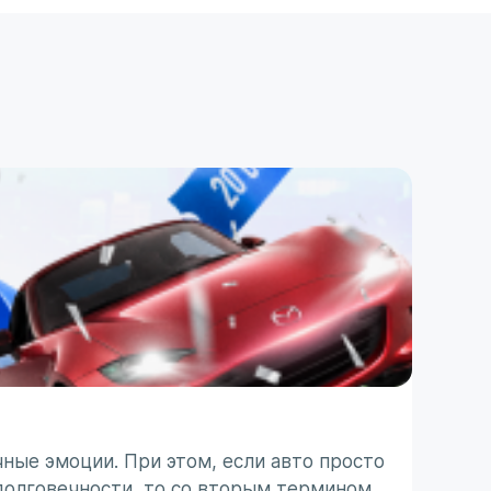
ПОЛЕЗ
ТО п
ные эмоции. При этом, если авто просто
Японс
долговечности, то со вторым термином
ассоц