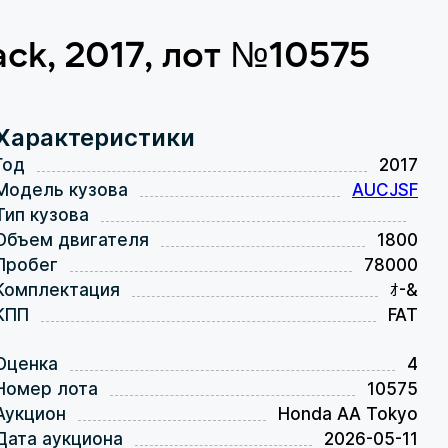
ack, 2017, лот №10575
Характеристики
Год
2017
Модель кузова
AUCJSF
Тип кузова
Объем двигателя
1800
Пробег
78000
Комплектация
ｵ-&
КПП
FAT
Оценка
4
Номер лота
10575
Аукцион
Honda AA Tokyo
Дата аукциона
2026-05-11