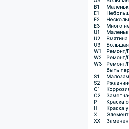
A3
Большая
B1
Маленьк
E1
Небольш
E2
Несколь
E3
Много н
U1
Маленьк
U2
Вмятина
U3
Большая
W1
Ремонт/
W2
Ремонт/
W3
Ремонт/
быть пе
S1
Малозам
S2
Ржавчин
C1
Коррози
C2
Заметна
P
Краска о
H
Краска 
X
Элемент
XX
Заменен