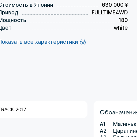
Стоимость в Японии
630 000 ¥
Привод
FULLTIME4WD
Мощность
180
Цвет
white
Показать все характеристики
Обозначения
A1
Маленьк
A2
Царапин