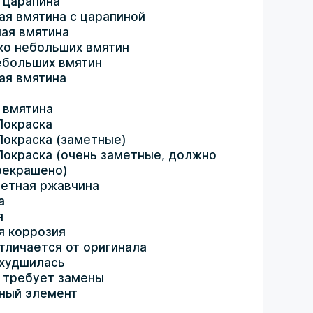
 царапина
ая вмятина с царапиной
ая вмятина
ко небольших вмятин
ебольших вмятин
ая вмятина
 вмятина
Покраска
Покраска (заметные)
Покраска (очень заметные, должно
рекрашено)
етная ржавчина
а
я
я коррозия
тличается от оригинала
ухудшилась
 требует замены
ный элемент