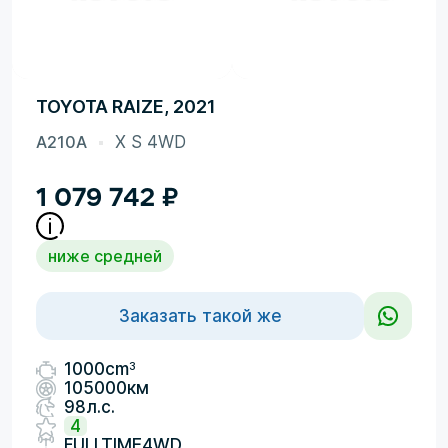
TOYOTA RAIZE, 2021
A210A
X S 4WD
1 079 742
₽
ниже средней
Заказать такой же
3
1000cm
105000км
98л.с.
4
FULLTIME4WD