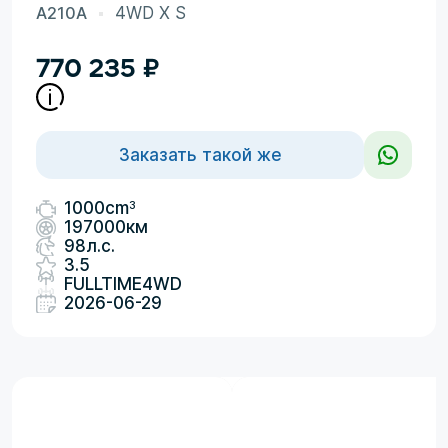
A210A
4WD X S
770 235
₽
Заказать такой же
3
1000cm
197000км
98л.с.
3.5
FULLTIME4WD
2026-06-29