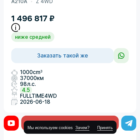
A210A
Z 4WD
1 496 817
₽
ниже средней
Заказать такой же
3
1000cm
37000км
98л.с.
4.5
FULLTIME4WD
2026-06-18
Оставить заявку
Мы используем cookies
Зачем?
Принять