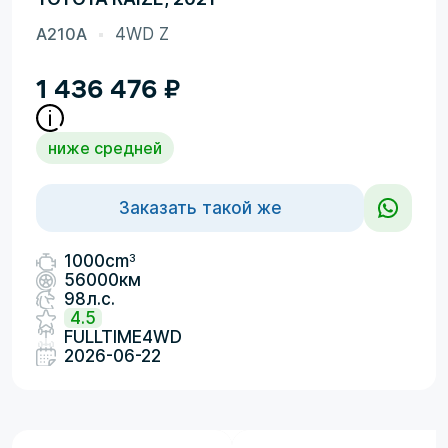
A210A
4WD Z
1 436 476
₽
ниже средней
Заказать такой же
3
1000cm
56000км
98л.с.
4.5
FULLTIME4WD
2026-06-22