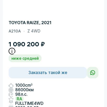
TOYOTA RAIZE, 2021
A210A
Z 4WD
1 090 200
₽
ниже средней
Заказать такой же
3
1000cm
86000км
98л.с.
RA
FULLTIME4WD