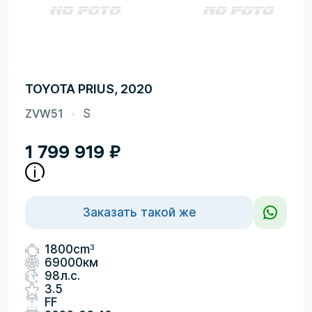
TOYOTA PRIUS, 2020
ZVW51
S
1 799 919
₽
Заказать такой же
3
1800cm
69000км
98л.с.
3.5
FF