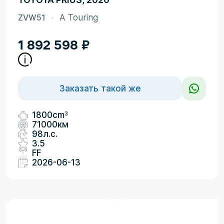
ZVW51
A Touring
1 892 598
₽
Заказать такой же
3
1800cm
71000км
98л.с.
3.5
FF
2026-06-13