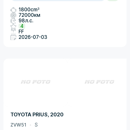
3
1800cm
72000км
98л.с.
4
FF
2026-07-03
TOYOTA PRIUS, 2020
ZVW51
S