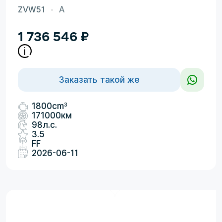
ZVW51
A
1 736 546
₽
Заказать такой же
3
1800cm
171000км
98л.с.
3.5
FF
2026-06-11