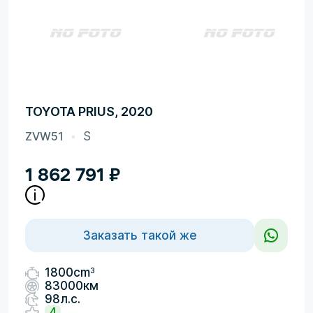
TOYOTA PRIUS, 2020
ZVW51
S
1 862 791
₽
Заказать такой же
3
1800cm
83000км
98л.с.
4