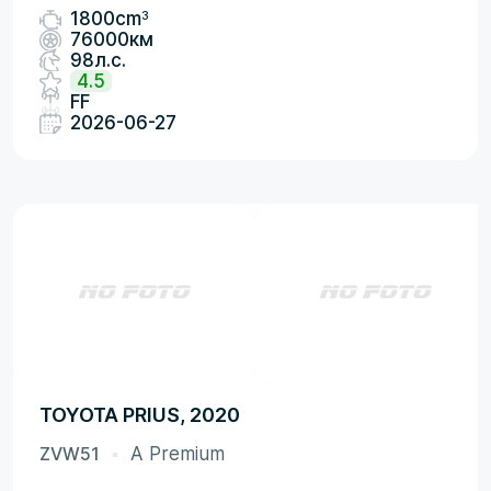
3
1800cm
76000км
98л.с.
4.5
FF
2026-06-27
TOYOTA PRIUS, 2020
ZVW51
A Premium