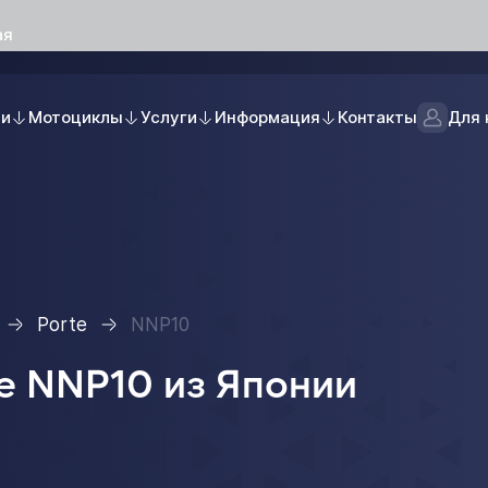
ая
ли
Мотоциклы
Услуги
Информация
Контакты
Для 
Porte
NNP10
e NNP10 из Японии