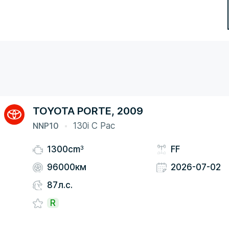
TOYOTA PORTE, 2009
NNP10
130i C Pac
3
1300cm
FF
96000км
2026-07-02
87л.с.
R