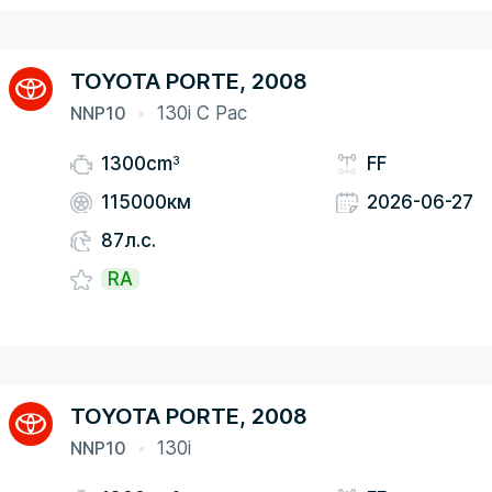
TOYOTA PORTE, 2008
NNP10
130i C Pac
3
1300cm
FF
115000км
2026-06-27
87л.с.
RA
TOYOTA PORTE, 2008
NNP10
130i