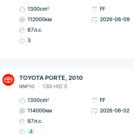
3
1300cm
FF
112000км
2026-06-09
87л.с.
3
TOYOTA PORTE, 2010
NNP10
130i HID S
3
1300cm
FF
114000км
2026-06-02
87л.с.
4