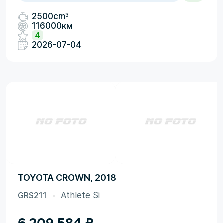
3
2500cm
116000км
4
2026-07-04
TOYOTA CROWN, 2018
GRS211
Athlete Si
6 209 584
₽