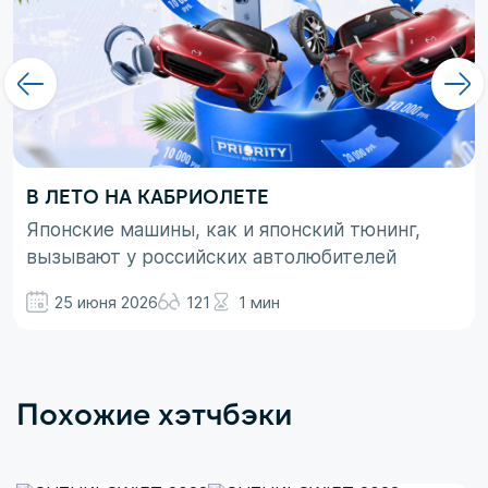
В ЛЕТО НА КАБРИОЛЕТЕ
Японские машины, как и японский тюнинг,
вызывают у российских автолюбителей
неоднозначные эмоции. При этом, если авто
25 июня 2026
121
1 мин
просто ассоциируются с вполне понятными
вещами в виде высокой надежности,
технологичности и долговечности, то со
вторым термином не все так однозначно.
Похожие хэтчбэки
Здесь больше доминирует чувство безумного
восхищения в сочетании с