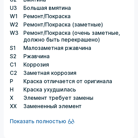
U3
Большая вмятина
W1
Ремонт/Покраска
W2
Ремонт/Покраска (заметные)
W3
Ремонт/Покраска (очень заметные,
должно быть перекрашено)
S1
Малозаметная ржавчина
S2
Ржавчина
C1
Коррозия
C2
Заметная коррозия
P
Краска отличается от оригинала
H
Краска ухудшилась
X
Элемент требует замены
XX
Замененный элемент
Показать полностью