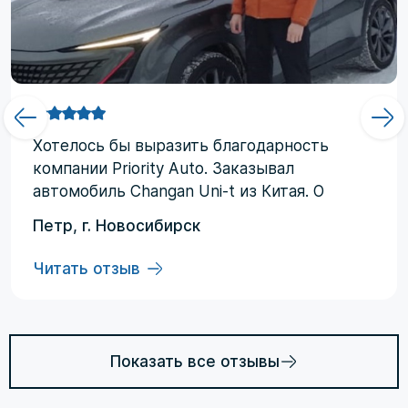
Хотелоcь бы выразить благодарность
компании Priority Аuto. Заказывал
автомобиль Changan Uni-t из Китая. О
компании узнал от друзей и коллег по
Петр, г. Новосибирск
работе. Работал со мной менеджер
Евгений, логисты Ольга и Регина. В начале
Читать отзыв
работы были некоторые опасения по
условиям выполнения договора, но в
дальнейшем они развеялись. Срок
доставки до Владивостока составил три
Показать все отзывы
месяца (особенности логистики и оплаты).
Из достоинств хочется отменить: -