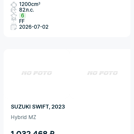
3
1200cm
82л.с.
6
FF
2026-07-02
SUZUKI SWIFT, 2023
Hybrid MZ
1 032 468
₽