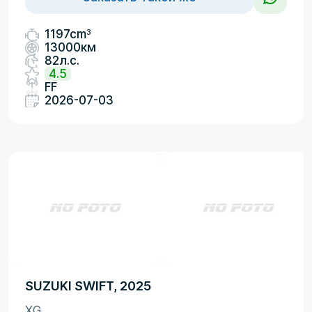
3
1197cm
13000км
82л.с.
4.5
FF
2026-07-03
SUZUKI SWIFT, 2025
XG