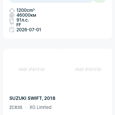
3
1200cm
46000км
91л.с.
FF
2026-07-01
SUZUKI SWIFT, 2018
ZC83S
XG Limited