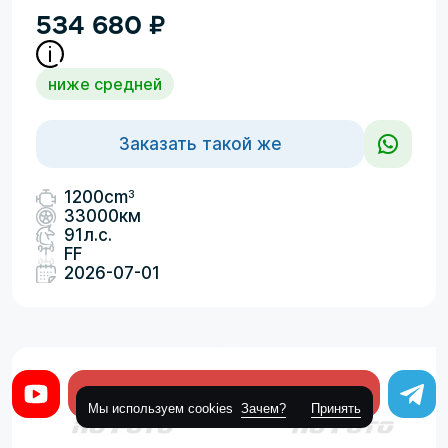
534 680
₽
ниже средней
Заказать такой же
3
1200cm
33000км
91л.с.
FF
2026-07-01
Оставить заявку
Мы используем cookies
Зачем?
Принять