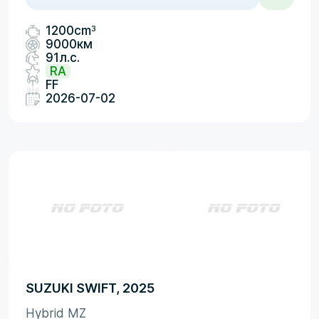
3
1200cm
9000км
91л.с.
RA
FF
2026-07-02
SUZUKI SWIFT, 2025
Hybrid MZ