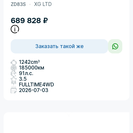
ZD83S
XG LTD
689 828
₽
Заказать такой же
3
1242cm
185000км
91л.с.
3.5
FULLTIME4WD
2026-07-03