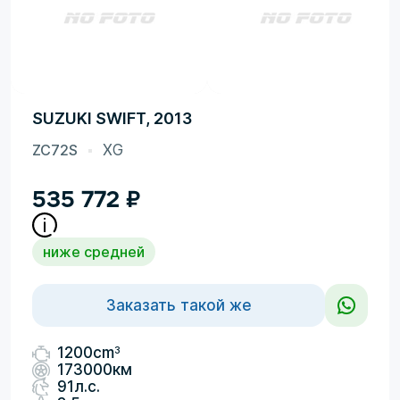
SUZUKI SWIFT, 2013
ZC72S
XG
535 772
₽
ниже средней
Заказать такой же
3
1200cm
173000км
91л.с.