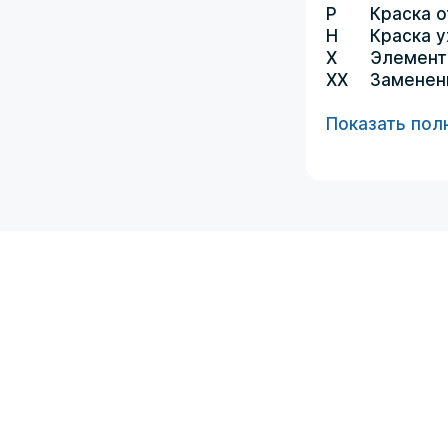
P
Краска о
H
Краска 
X
Элемент
XX
Заменен
Показать пол