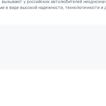
, вызывают у российских автолюбителей неоднознач
ми в виде высокой надежности, технологичности и 
минирует чувство безумного восхищения в сочетании