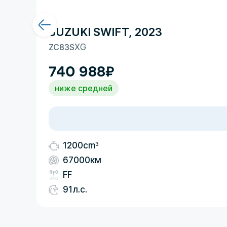
SUZUKI SWIFT, 2023
ZC83S
XG
740 988
₽
ниже средней
3
1200cm
67000км
FF
91л.с.