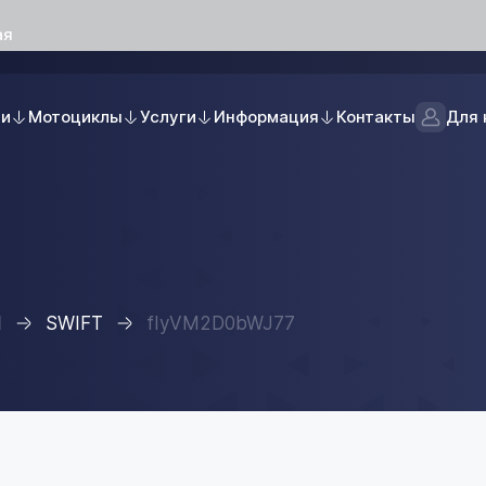
ая
ли
Мотоциклы
Услуги
Информация
Контакты
Для 
I
SWIFT
fIyVM2D0bWJ77