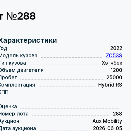
от №288
Характеристики
Год
2022
Модель кузова
ZC53S
Тип кузова
Хэтчбэк
Объем двигателя
1200
Пробег
25000
Комплектация
Hybrid RS
КПП
Оценка
Номер лота
288
Аукцион
Aux Mobility
Дата аукциона
2026-06-05