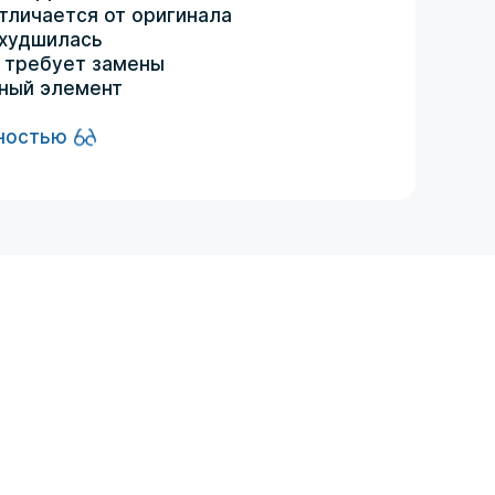
тличается от оригинала
ухудшилась
 требует замены
ный элемент
ностью