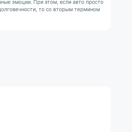
ные эмоции. При этом, если авто просто
Японс
долговечности, то со вторым термином
ассоц
 с
не все
31 