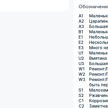
Обозначения
A1
Маленьк
A2
Царапин
A3
Большая
B1
Маленьк
E1
Небольш
E2
Несколь
E3
Много н
U1
Маленьк
U2
Вмятина
U3
Большая
W1
Ремонт/
W2
Ремонт/
W3
Ремонт/
быть пе
S1
Малозам
S2
Ржавчин
C1
Коррози
C2
Заметна