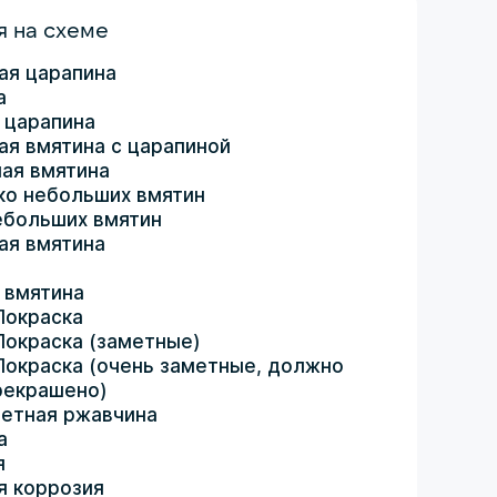
 на схеме
ая царапина
а
 царапина
ая вмятина с царапиной
ая вмятина
ко небольших вмятин
ебольших вмятин
ая вмятина
 вмятина
Покраска
Покраска (заметные)
Покраска (очень заметные, должно
рекрашено)
етная ржавчина
а
я
я коррозия