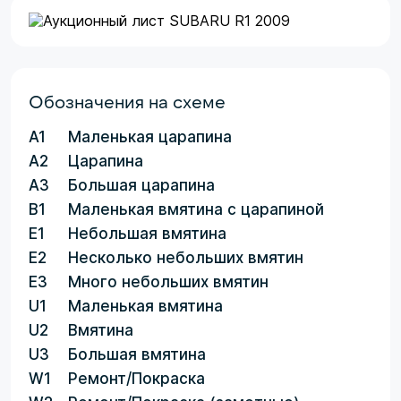
Обозначения на схеме
A1
Маленькая царапина
A2
Царапина
A3
Большая царапина
B1
Маленькая вмятина с царапиной
E1
Небольшая вмятина
E2
Несколько небольших вмятин
E3
Много небольших вмятин
U1
Маленькая вмятина
U2
Вмятина
U3
Большая вмятина
W1
Ремонт/Покраска