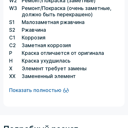
W2
Ремонт/Покраска (заметные)
W3
Ремонт/Покраска (очень заметные,
должно быть перекрашено)
S1
Малозаметная ржавчина
S2
Ржавчина
C1
Коррозия
C2
Заметная коррозия
P
Краска отличается от оригинала
H
Краска ухудшилась
X
Элемент требует замены
XX
Замененный элемент
Показать полностью