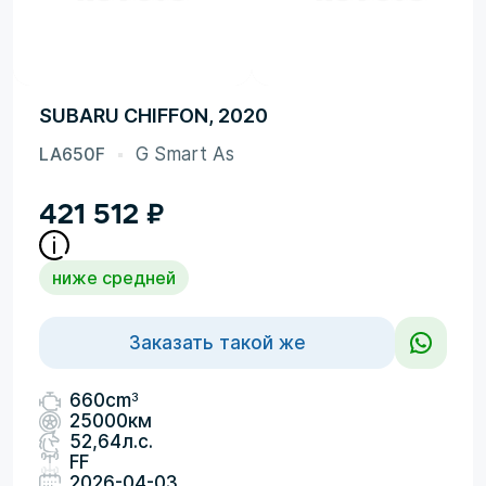
SUBARU CHIFFON, 2020
LA650F
G Smart As
421 512
₽
ниже средней
Заказать такой же
3
660cm
25000км
52,64л.с.
FF
2026-04-03