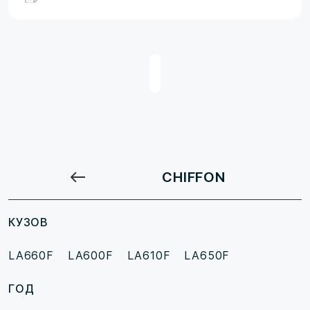
CHIFFON
КУЗОВ
LA660F
LA600F
LA610F
LA650F
ГОД